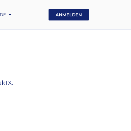
UA
ANMELDEN
DE
GE
akTX.