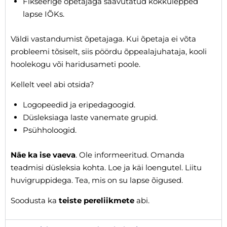
Fikseerige õpetajaga saavutatud kokkulepped
lapse IÕKs.
Väldi vastandumist õpetajaga. Kui õpetaja ei võta
probleemi tõsiselt, siis pöördu õppealajuhataja, kooli
hoolekogu või haridusameti poole.
Kellelt veel abi otsida?
Logopeedid ja eripedagoogid
.
Düsleksiaga laste vanemate grupid.
Psühholoogid.
Näe ka ise vaeva
. Ole informeeritud. Omanda
teadmisi düsleksia kohta. Loe ja käi loengutel. Liitu
huvigruppidega. Tea, mis on su lapse õigused.
Soodusta ka
teiste pereliikmete
abi.