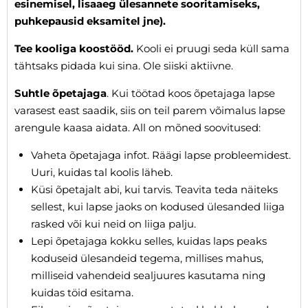
esinemisel, lisaaeg ülesannete sooritamiseks,
puhkepausid eksamitel jne).
Tee kooliga koostööd.
Kooli ei pruugi seda küll sama
tähtsaks pidada kui sina. Ole siiski aktiivne.
Suhtle õpetajaga
. Kui töötad koos õpetajaga lapse
varasest east saadik, siis on teil parem võimalus lapse
arengule kaasa aidata. All on mõned soovitused:
Vaheta õpetajaga infot. Räägi lapse probleemidest.
Uuri, kuidas tal koolis läheb.
Küsi õpetajalt abi, kui tarvis. Teavita teda näiteks
sellest, kui lapse jaoks on kodused ülesanded liiga
rasked või kui neid on liiga palju.
Lepi õpetajaga kokku selles, kuidas laps peaks
koduseid ülesandeid tegema, millises mahus,
milliseid vahendeid sealjuures kasutama ning
kuidas töid esitama.