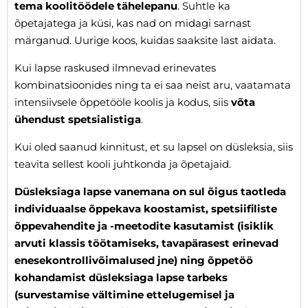
tema koolitöödele tähelepanu
. Suhtle ka
õpetajatega ja küsi, kas nad on midagi sarnast
märganud. Uurige koos, kuidas saaksite last aidata.
Kui lapse raskused ilmnevad erinevates
kombinatsioonides ning ta ei saa neist aru, vaatamata
intensiivsele õppetööle koolis ja kodus, siis
võta
ühendust spetsialistiga
.
Kui oled saanud kinnitust, et su lapsel on düsleksia, siis
teavita sellest kooli juhtkonda ja õpetajaid.
Düsleksiaga lapse vanemana on sul õigus taotleda
individuaalse õppekava koostamist, spetsiifiliste
õppevahendite ja -meetodite kasutamist (isiklik
arvuti klassis töötamiseks, tavapärasest erinevad
enesekontrollivõimalused jne) ning õppetöö
kohandamist düsleksiaga lapse tarbeks
(survestamise vältimine ettelugemisel ja