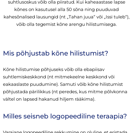
suhtlusoskus võib olla piiratud. Kui kaheaastase lapse
kõnes on kasutusel alla 50 sõna ning puuduvad
kahesõnalised lausungid (nt „Tahan juua“ või „Issi tuleb“),
võib olla tegemist kõne arengu hilistumisega.
Mis põhjustab kõne hilistumist?
Kõne hilistumise põhjuseks võib olla ebapiisav
suhtlemiskeskkond (nt mitmekeelne keskkond või
eakaaslaste puudumine). Samuti võib kõne hilistumist
põhjustada pärilikkus (nt peredes, kus mitme põlvkonna
vältel on lapsed hakanud hiljem rääkima).
Milles seisneb logopeediline teraapia?
Varajane logopeediline sekkumine on oluline, et eristada