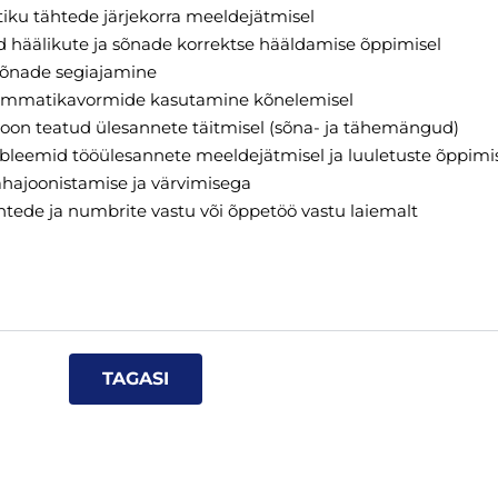
tiku tähtede järjekorra meeldejätmisel
d häälikute ja sõnade korrektse hääldamise õppimisel
sõnade segiajamine
ammatikavormide kasutamine kõnelemisel
ioon teatud ülesannete täitmisel (sõna- ja tähemängud)
bleemid tööülesannete meeldejätmisel ja luuletuste õppimis
ajoonistamise ja värvimisega
htede ja numbrite vastu või õppetöö vastu laiemalt
TAGASI