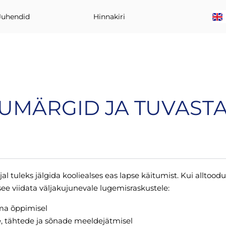
Juhendid
Hinnakiri
UMÄRGID JA TUVAST
al tuleks jälgida kooliealses eas lapse käitumist. Kui alltoo
 see viidata väljakujunevale lugemisraskustele:
ma õppimisel
e, tähtede ja sõnade meeldejätmisel