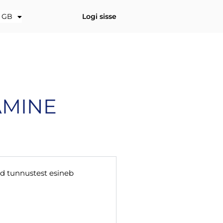
UA
GB
Logi sisse
GE
AMINE
dud tunnustest esineb