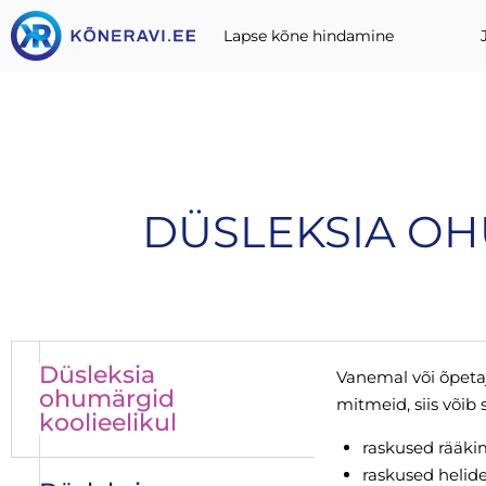
Lapse kõne hindamine
DÜSLEKSIA OH
Düsleksia
Vanemal või õpetaj
ohumärgid
mitmeid, siis võib
koolieelikul
raskused rääki
raskused helid