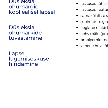
Düsleksia
raskused tähes
ohumärgid
raskused teatu
kooliealisel lapsel
samakõlaliste 
sobimatute gr
Düsleksia
aeglane reakts
ohumärkide
kehv mälu (pro
tuvastamine
probleemid mah
vähene huvi tä
Lapse
lugemisoskuse
hindamine