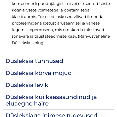
komponendi puudujäägist, mis ei ole seotud teiste
kognitiivsete võimetega ja õpetamisega
klassiruumis. Teisesed raskused võivad ilmneda
probleemidena loetust arusaamisel ja vähese
lugemiskogemusena, mis omakorda takistavad
sõnavara ja taustateadmiste kasv. (Rahvusvaheline
Düsleksia Ühing)
Düsleksia tunnused
Düsleksia kõrvalmõjud
Düsleksia levik
Düsleksia kui kaasasündinud ja
eluaegne häire
Düsleksiaga inimese tugevused