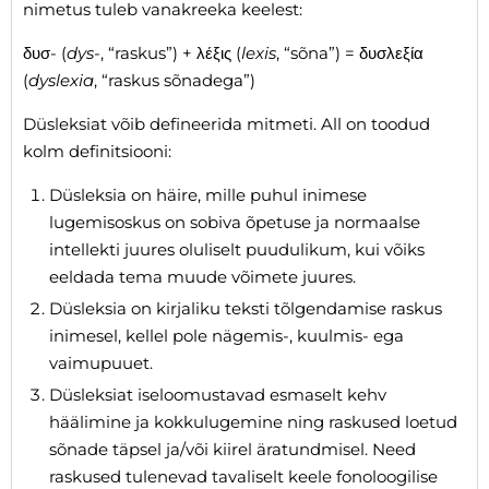
nimetus tuleb vanakreeka keelest:
δυσ- (
dys-
, “raskus”) + λέξις (
lexis
, “sõna”) = δυσλεξία
(
dyslexia
, “raskus sõnadega”)
Düsleksiat võib defineerida mitmeti. All on toodud
kolm definitsiooni:
Düsleksia on häire, mille puhul inimese
lugemisoskus on sobiva õpetuse ja normaalse
intellekti juures oluliselt puudulikum, kui võiks
eeldada tema muude võimete juures.
Düsleksia on kirjaliku teksti tõlgendamise raskus
inimesel, kellel pole nägemis-, kuulmis- ega
vaimupuuet.
Düsleksiat iseloomustavad esmaselt kehv
häälimine ja kokkulugemine ning raskused loetud
sõnade täpsel ja/või kiirel äratundmisel. Need
raskused tulenevad tavaliselt keele fonoloogilise