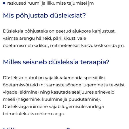
raskused ruumi ja liikumise tajumisel jm
Mis põhjustab düsleksiat?
Düsleksia põhjusteks on peetud ajukoore kahjustust,
vaimse arengu häireid, pärilikkust, vale
õpetamismetoodikat, mitmekeelset kasvukeskkonda jm.
Milles seisneb düsleksia teraapia?
Düsleksia puhul on vajalik rakendada spetsiifilisi
õpetamisvõtteid (nt sarnaste sõnade lugemine ja tekstist
vigade leidmine) ning kasutada sealjuures erinevaid
meeli (nägemine, kuulmine ja puudutamine).
Düsleksiaga inimene vajab lugemisülesandega
toimetulekuks rohkem aega.