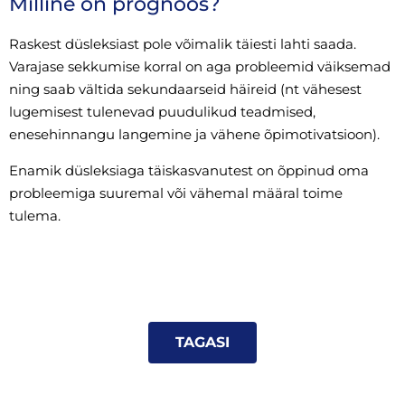
Milline on prognoos?
Raskest düsleksiast pole võimalik täiesti lahti saada.
Varajase sekkumise korral on aga probleemid väiksemad
ning saab vältida sekundaarseid häireid (nt vähesest
lugemisest tulenevad puudulikud teadmised,
enesehinnangu langemine ja vähene õpimotivatsioon).
Enamik düsleksiaga täiskasvanutest on õppinud oma
probleemiga suuremal või vähemal määral toime
tulema.
TAGASI