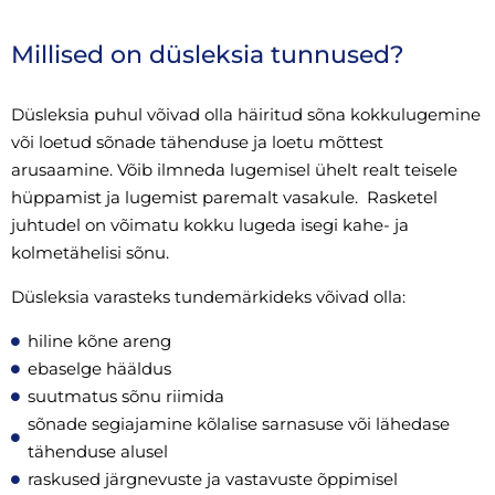
Millised on düsleksia tunnused?
Düsleksia puhul võivad olla häiritud sõna kokkulugemine
või loetud sõnade tähenduse ja loetu mõttest
arusaamine. Võib ilmneda lugemisel ühelt realt teisele
hüppamist ja lugemist paremalt vasakule. Rasketel
juhtudel on võimatu kokku lugeda isegi kahe- ja
kolmetähelisi sõnu.
Düsleksia varasteks tundemärkideks võivad olla:
hiline kõne areng
ebaselge hääldus
suutmatus sõnu riimida
sõnade segiajamine kõlalise sarnasuse või lähedase
tähenduse alusel
raskused järgnevuste ja vastavuste õppimisel