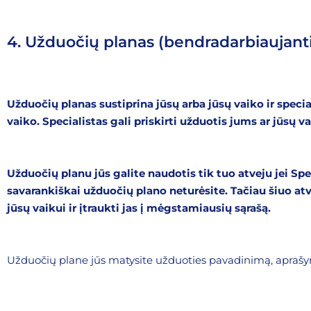
4. Užduočių planas (bendradarbiaujanti
Užduočių planas sustiprina jūsų arba jūsų vaiko ir specia
vaiko. Specialistas gali priskirti užduotis jums ar jūs
Užduočių planu jūs galite naudotis tik tuo atveju jei 
savarankiškai užduočių plano neturėsite. Tačiau šiuo a
jūsų vaikui ir įtraukti jas į mėgstamiausių sąrašą.
Užduočių plane jūs matysite užduoties pavadinimą, aprašym