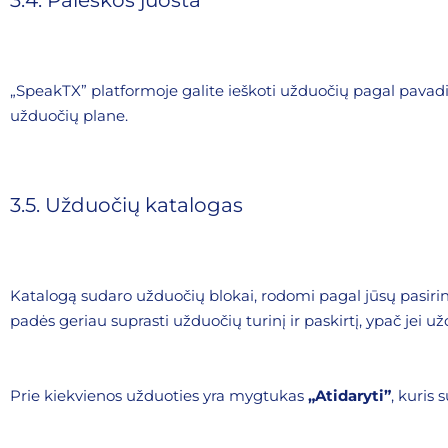
3.4. Paieškos juosta
„SpeakTX” platformoje galite ieškoti užduočių pagal pavad
užduočių plane.
3.5. Užduočių katalogas
Katalogą sudaro užduočių blokai, rodomi pagal jūsų pasir
padės geriau suprasti užduočių turinį ir paskirtį, ypač jei užd
Prie kiekvienos užduoties yra mygtukas
„Atidaryti”
, kuris 