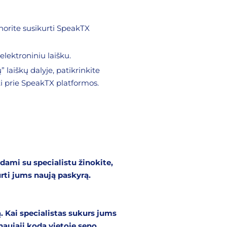
norite susikurti SpeakTX
elektroniniu laišku.
” laiškų dalyje, patikrinkite
gti prie SpeakTX platformos.
ami su specialistu žinokite,
rti jums naują paskyrą.
. Kai specialistas sukurs jums
aująjį kodą vietoje seno.