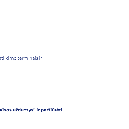
tlikimo terminais ir
isos užduotys” ir peržiūrėti,