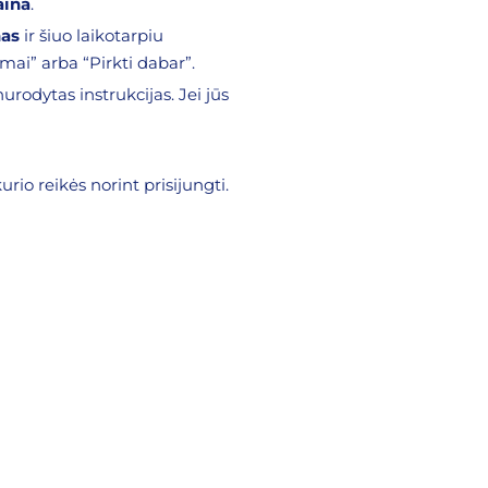
aina
.
nas
ir šiuo laikotarpiu
mai” arba “Pirkti dabar”.
nurodytas instrukcijas. Jei jūs
urio reikės norint prisijungti.