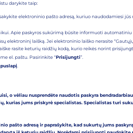
tu darykite taip:
asakykite elektroninio pašto adresą, kuriuo naudodamiesi jūs 
vaikui. Apie paskyros sukūrimą būsite informuoti automatiniu 
sų elektroninį laišką. Jei elektroninio laiško nerasite “Gautųjų
laiške rasite keturių raidžių kodą, kurio reikės norint prisijun
me el. paštu. Pasirinkite “
Prisijungti
”.
 puslapį
.
isi, o vėliau nusprendėte naudotis paskyra bendradarbiaud
kurias jums priskyrė specialistas. Specialistas turi suku
inio pašto adresą ir paprašykite, kad sukurtų jums paskyrą
arytą iš keturių raidžių. Norėdami prisijungti naudokite n