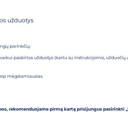
sos užduotys
tingų parinkčių:
aikui paskirtos užduotys (kartu su instrukcijomis, užduočių a
kaip mėgstamiausias.
albos, rekomenduojame pirmą kartą prisijungus pasirinkti „V