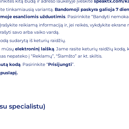
rinkitės kitą būdą ir adreso laukelyje įveskite
speaktx.com/k
kite tinkamiausią variantą.
Bandomoji paskyra galioja 7 die
rmoje esančiomis užduotimis
. Pasirinkite “Bandyti nemoka
Įrašykite reikiamą informaciją ir, jei reikės, vykdykite ekrane 
rašyti savo arba vaiko vardą.
odą sudarytą iš keturių raidžių.
ite mūsų
elektroninį laišką
. Jame rasite keturių raidžių kodą, k
škas nepateko į “Reklamų”, “Šlamšto” ar kt. skiltis.
utą kodą
. Pasirinkite “
Prisijungti
”.
puslapį.
su specialistu)