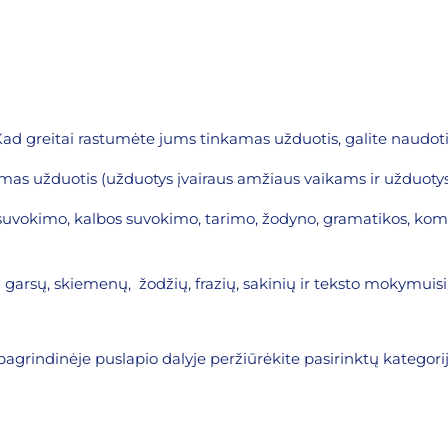
Kad greitai rastumėte jums tinkamas užduotis, galite naudoti
inkamas užduotis (užduotys įvairaus amžiaus vaikams ir užduot
inio suvokimo, kalbos suvokimo, tarimo, žodyno, gramatikos, ko
tas garsų, skiemenų, žodžių, frazių, sakinių ir teksto mokymuisi
pagrindinėje puslapio dalyje peržiūrėkite pasirinktų kategori