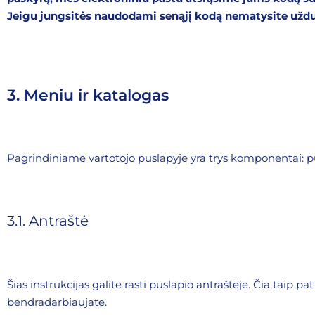
Jeigu jungsitės naudodami senąjį kodą nematysite užduo
3. Meniu ir katalogas
Pagrindiniame vartotojo puslapyje yra trys komponentai: pu
3.1. Antraštė
Šias instrukcijas galite rasti puslapio antraštėje. Čia taip pat
bendradarbiaujate.