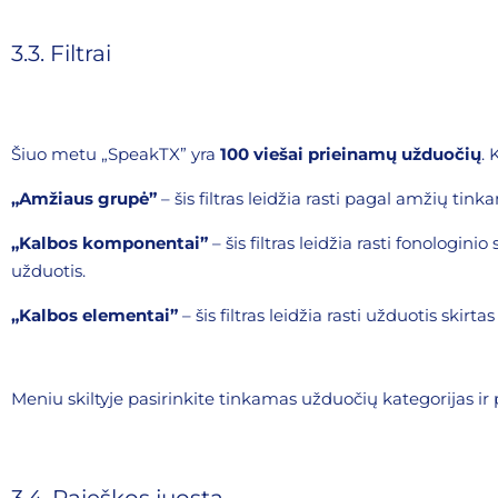
3.3. Filtrai
Šiuo metu „SpeakTX” yra
100
viešai prieinamų užduočių
. 
„Amžiaus grupė”
– šis filtras leidžia rasti pagal amžių t
„Kalbos komponentai”
– šis filtras leidžia rasti fonolog
užduotis.
„Kalbos elementai”
– šis filtras leidžia rasti užduotis skir
Meniu skiltyje pasirinkite tinkamas užduočių kategorijas ir 