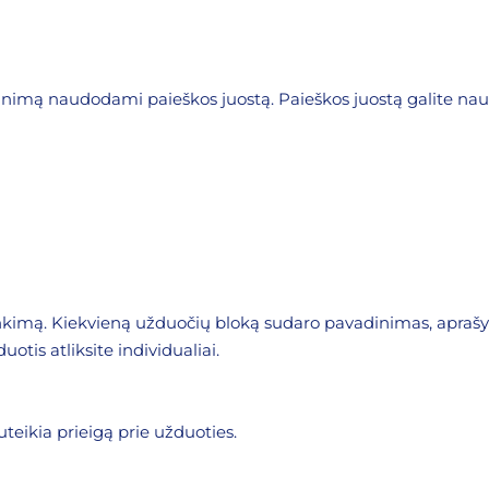
inimą naudodami paieškos juostą. Paieškos juostą galite naud
inkimą. Kiekvieną užduočių bloką sudaro pavadinimas, apra
uotis atliksite individualiai.
suteikia prieigą prie užduoties.