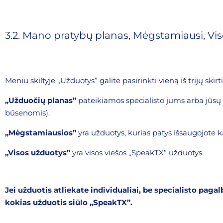
3.2. Mano pratybų planas, Mėgstamiausi, Vi
Meniu skiltyje „Užduotys” galite pasirinkti vieną iš trijų skir
„Užduočių planas”
pateikiamos specialisto jums arba jūsų v
būsenomis).
„Mėgstamiausios”
yra užduotys, kurias patys išsaugojote 
„Visos užduotys”
yra visos viešos „SpeakTX” užduotys.
Jei užduotis atliekate individualiai, be specialisto pag
kokias užduotis siūlo „SpeakTX”.