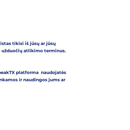
tas tikisi iš jūsų ar jūsų
s užduočių atlikimo terminus.
 SpeakTX platforma naudojatės
tinkamos ir naudingos jums ar