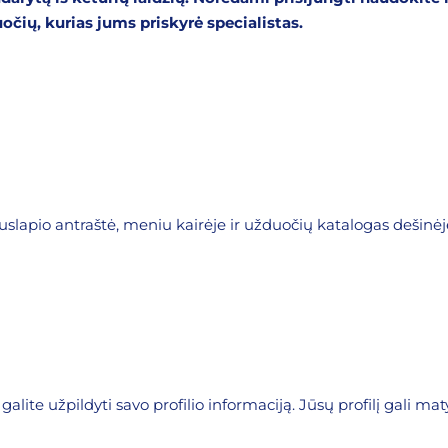
čių, kurias jums priskyrė specialistas.
slapio antraštė, meniu kairėje ir užduočių katalogas dešinėj
 galite užpildyti savo profilio informaciją. Jūsų profilį gali maty