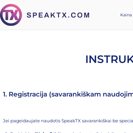
Kaina
INSTRU
1. Registracija (savarankiškam naudojim
Jei pageidaujate naudotis SpeakTX savarankiškai be speciali