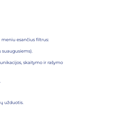
 meniu esančius filtrus:
ys suaugusiems).
munikacijos, skaitymo ir rašymo
.
jų užduotis.