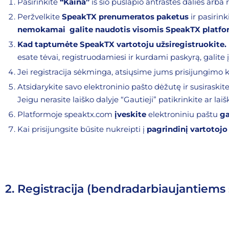
Pasirinkite
“Kaina”
iš šio puslapio antraštės dalies arba 
Peržvelkite
SpeakTX prenumeratos paketus
ir pasirin
nemokamai galite naudotis visomis SpeakTX platfo
Kad taptumėte SpeakTX vartotoju užsiregistruokite.
esate tėvai, registruodamiesi ir kurdami paskyrą, galite į
Jei registracija sėkminga, atsiųsime jums prisijungimo k
Atsidarykite savo elektroninio pašto dėžutę ir susirask
Jeigu nerasite laiško dalyje “Gautieji” patikrinkite ar lai
Platformoje
speaktx.com
įveskite
elektroniniu paštu
ga
Kai prisijungsite būsite nukreipti į
pagrindinį vartotojo 
2. Registracija (bendradarbiaujantiems 