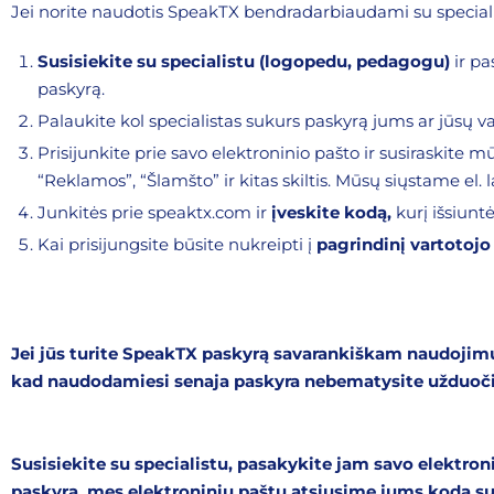
Jei norite naudotis SpeakTX bendradarbiaudami su specialis
Susisiekite su specialistu (logopedu, pedagogu)
ir p
paskyrą.
Palaukite kol specialistas sukurs paskyrą jums ar jūsų 
Prisijunkite prie savo elektroninio pašto ir susiraskite mū
“Reklamos”, “Šlamšto” ir kitas skiltis. Mūsų siųstame el. 
Junkitės prie speaktx.com ir
įveskite kodą,
kurį išsiuntė
Kai prisijungsite būsite nukreipti į
pagrindinį vartotojo
Jei jūs turite SpeakTX paskyrą savarankiškam naudojimu
kad naudodamiesi senaja paskyra nebematysite užduočių, 
Susisiekite su specialistu, pasakykite jam savo elektron
paskyrą, mes elektroniniu paštu atsiųsime jums kodą sud