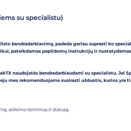
ems su specialistu)
listo bendradarbiavimą, padeda geriau suprasti ko specialis
ų vaikui, pateikdamas papildomų instrukcijų ir nustatydama
SpeakTX naudojatės bendradarbiaudami su specialistu. Jei
tveju mes rekomenduojame susirasti užduotis, kurios yra 
ą, atlikimo terminus ir statusą.