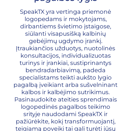
SpeakTX yra vertinga priemonė
logopedams ir mokytojams,
dirbantiems švietimo įstaigose,
siūlanti visapusišką kalbinių
gebėjimų ugdymo įrankį.
Įtraukiančios užduotys, nuotolinės
konsultacijos, individualizuotas
turinys ir įrankiai, sustiprinantys
bendradarbiavimą, padeda
specialistams teikti aukšto lygio
pagalbą įveikiant arba sušvelninant
kalbos ir kalbėjimo sutrikimus.
Pasinaudokite ateities sprendimais
logopedinės pagalbos teikimo
srityje naudodami SpeakTX ir
pažiūrėkite, kokį transformuojantį,
teigiamą poveikį tai gali turėti jūsų