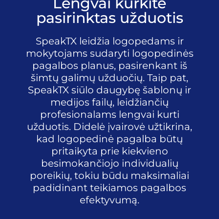
Lengvai kurkite
pasirinktas užduotis
SpeakTX leidžia logopedams ir
mokytojams sudaryti logopedinės
pagalbos planus, pasirenkant iš
šimtų galimų užduočių. Taip pat,
SpeakTX siūlo daugybę šablonų ir
medijos failų, leidžiančių
profesionalams lengvai kurti
užduotis. Didelė įvairovė užtikrina,
kad logopedinė pagalba būtų
pritaikyta prie kiekvieno
besimokančiojo individualių
poreikių, tokiu būdu maksimaliai
padidinant teikiamos pagalbos
efektyvumą.