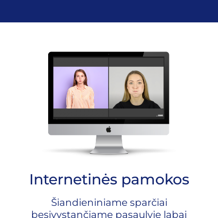
Internetinės pamokos
Šiandieniniame sparčiai
besivystančiame pasaulyje labai