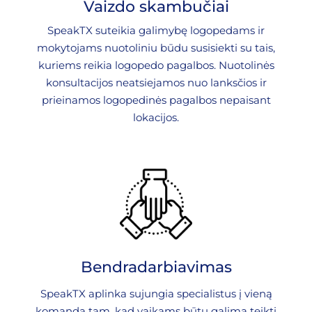
Vaizdo skambučiai
SpeakTX suteikia galimybę logopedams ir
mokytojams nuotoliniu būdu susisiekti su tais,
kuriems reikia logopedo pagalbos. Nuotolinės
konsultacijos neatsiejamos nuo lanksčios ir
prieinamos logopedinės pagalbos nepaisant
lokacijos.
Bendradarbiavimas
SpeakTX aplinka sujungia specialistus į vieną
komandą tam, kad vaikams būtų galima teikti