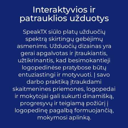
Interaktyvios ir
patrauklios užduotys
SpeakTX siūlo platų užduočių
spektrą skirtingų gebėjimų
asmenims. Užduočių dizainas yra
gerai apgalvotas ir įtraukiantis,
užtikrinantis, kad besimokantieji
logopedinėse pratybose būtų
entuziastingi ir motyvuoti. Į savo
darbo praktiką įtraukdami
skaitmenines priemones, logopedai
ir mokytojai gali sukurti dinamišką,
progresyvų ir teigiamą požiūrį į
logopedinę pagalbą formuojančią,
mokymosi aplinką.