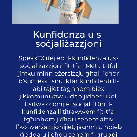
Kunfidenza u s-
soċjaliżazzjoni
SpeakTX itejjeb il-kunfidenza u s-
soċjaliżazzjoni fit-tfal. Meta t-tfal
jimxu minn eżerċizzju għall-ieħor
b’suċċess, isiru iktar kunfidenti fl-
abiltajiet tagħhom biex
jikkomunikaw u dan jidher ukoll
f’sitwazzjonijiet soċjali. Din il-
kunfidenza li titrawwem fit-tfal
tgħinhom jieħdu sehem attiv
f’konverżazzjonijiet, jagħmlu ħbieb
ġodda u jieħdu sehem fi gruppi