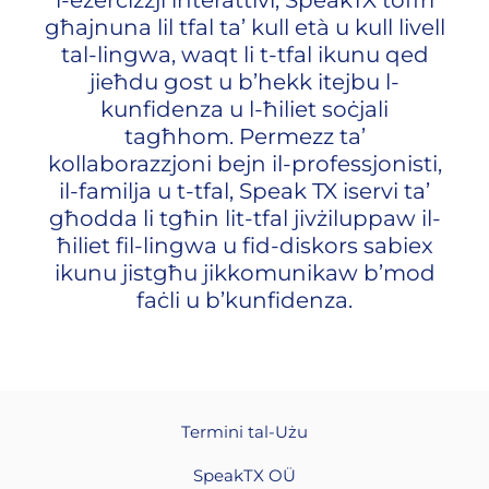
l-eżerċizzji interattivi, SpeakTX toffri
għajnuna lil tfal ta’ kull età u kull livell
tal-lingwa, waqt li t-tfal ikunu qed
jieħdu gost u b’hekk itejbu l-
kunfidenza u l-ħiliet soċjali
tagħhom. Permezz ta’
kollaborazzjoni bejn il-professjonisti,
il-familja u t-tfal, Speak TX iservi ta’
għodda li tgħin lit-tfal jivżiluppaw il-
ħiliet fil-lingwa u fid-diskors sabiex
ikunu jistgħu jikkomunikaw b’mod
faċli u b’kunfidenza.
Termini tal-Użu
SpeakTX OÜ