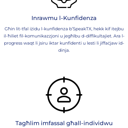
Inrawmu l-Kunfidenza
Għin lit-tfal iżidu l-kunfidenza b’SpeakTX, hekk kif itejbu
il-ħiliet fil-komunikazzjoni u jegħlbu d-diffikultajiet. Ara l-
progress waqt li jsiru iktar kunfidenti u lesti li jiffaċjaw id-
dinja.
Tagħlim imfassal għall-individwu