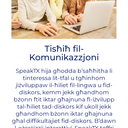
Tisħiħ fil-
Komunikazzjoni
SpeakTX hija għodda b’saħħitha li
tinteressa lit-tfal u tgħinhom
jiżviluppaw il-ħiliet fil-lingwa u fid-
diskors, kemm jekk għandhom
bżonn ftit iktar għajnuna fl-iżvilupp
tal-ħiliet tad-diskors kif ukoll jekk
għandhom bżonn iktar għajnuna
għal diffikultajiet fid-diskors. B’dawn