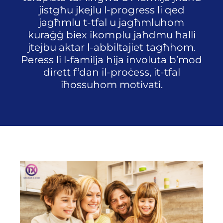
jistgħu jkejlu l-progress li qed
jagħmlu t-tfal u jagħmluhom
kuraġġ biex ikomplu jaħdmu ħalli
jtejbu aktar l-abbiltajiet tagħhom.
Peress li l-familja hija involuta b’mod
dirett f’dan il-proċess, it-tfal
iħossuhom motivati.