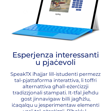
Esperjenza interessanti
u pjaċevoli
SpeakTX iħajjar lill-istudenti permezz
tal-pjattaforma interattiva, li toffri
alternattiva għall-eżerċizzji
tradizzjonali stampati. It-tfal jieħdu
gost jinnavigaw billi jagħżlu,
iċaqalqu u jesperimentaw elementi