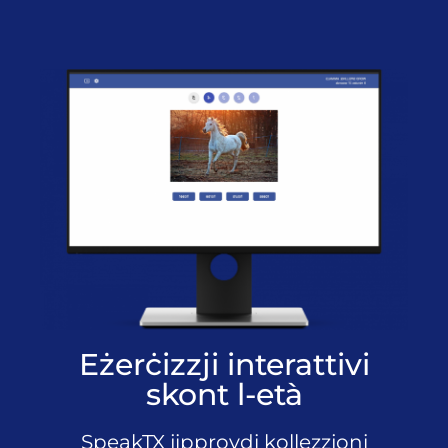
Eżerċizzji interattivi
skont l-età
SpeakTX jipprovdi kollezzjoni