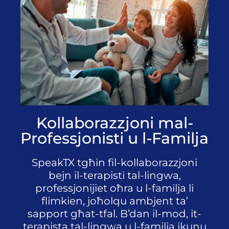
Kollaborazzjoni mal-
Professjonisti u l-Familja
SpeakTX tgħin fil-kollaborazzjoni
bejn il-terapisti tal-lingwa,
professjonijiet oħra u l-familja li
flimkien, joħolqu ambjent ta’
sapport għat-tfal. B’dan il-mod, it-
terapista tal-lingwa u l-familja jkunu