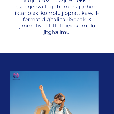
varji tal-eżerċizzji. B’hekk l-
esperjenza tagħhom tħajjarhom
iktar biex ikomplu jipprattikaw. Il-
format diġitali tal-iSpeakTX
jimmotiva lit-tfal biex ikomplu
jitgħallmu.