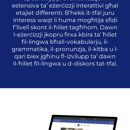
estensiva ta’ eżerċizzji interattivi għal
etajiet differenti. B’hekk it-tfal juru
interess waqt li huma mogħtija sfidi
f’livell skont il-ħiliet tagħhom. Dawn
l-eżerċizzji jkopru firxa kbira ta’ ħiliet
fil-lingwa bħall-vokabularju, il-
grammatika, il-pronunzja, il-kitba u l-
qari biex jgħinu fl-iżvilupp ta’ dawn
il-ħiliet fil-lingwa u d-diskors tat-tfal.