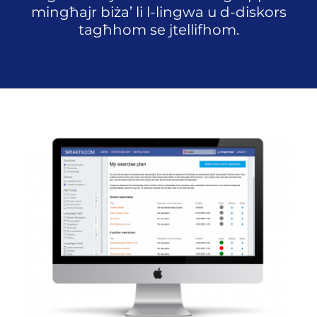
mingħajr biża’ li l-lingwa u d-diskors
tagħhom se jtellifhom.