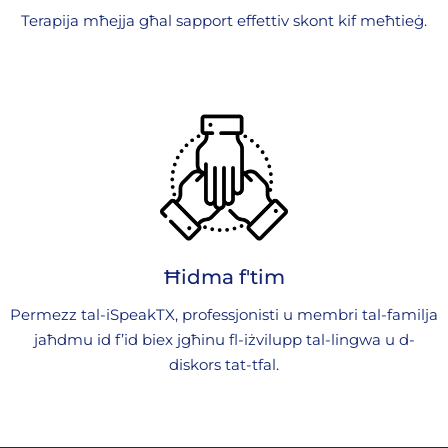
Terapija mħejja għal sapport effettiv skont kif meħtieġ.
Ħidma f'tim
Permezz tal-iSpeakTX, professjonisti u membri tal-familja
jaħdmu id f’id biex jgħinu fl-iżvilupp tal-lingwa u d-
diskors tat-tfal.