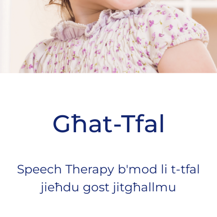
Għat-Tfal
Speech Therapy b'mod li t-tfal
jieħdu gost jitgħallmu