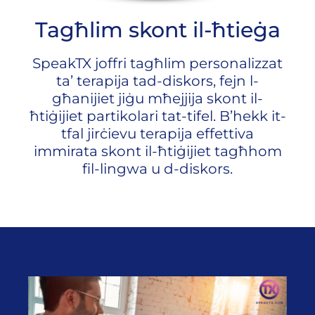
Tagħlim skont il-ħtieġa
SpeakTX joffri tagħlim personalizzat
ta’ terapija tad-diskors, fejn l-
għanijiet jiġu mħejjija skont il-
ħtiġijiet partikolari tat-tifel. B’hekk it-
tfal jirċievu terapija effettiva
immirata skont il-ħtiġijiet tagħhom
fil-lingwa u d-diskors.