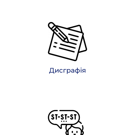
Дисграфія​