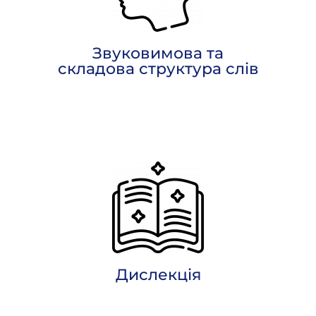
Звуковимова та
cкладова структура слів
Дислекція​