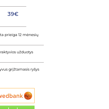
39€
ta prieiga 12 mėnesių
eraktyvios užduotys
yvus grįžtamasis ryšys