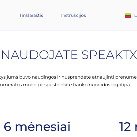
L
Tinklaraštis
Instrukcijos
D NAUDOJATE SPEAKTX
otys jums buvo naudingos ir nusprendėte atnaujinti prenumera
umeratos modelį ir spustelėkite banko nuorodos logotipą.
6 mėnesiai
12