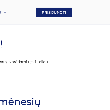
UA
PRISIJUNGTI
T
GE
!
tą. Norėdami tęsti, toliau
 mėnesių